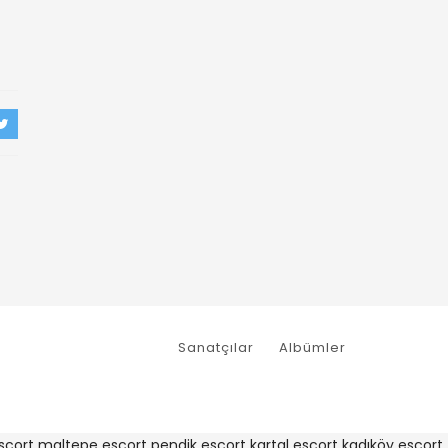
Sanatçılar
Albümler
scort
maltepe escort
pendik escort
kartal escort
kadıköy escort