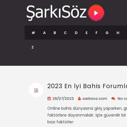
#
A
B
C
D
E
F
G
H
Z
2023 En İyi Bahis Forumla
29/07/2023
sarkisoz.com
No c
Online bahis dünyasına giriş yaparken, güve
faktörlere dayanmalıdır. İşte güvenilir b
bazı faktörler: