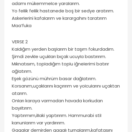
adamı mükemmeIce yaraIarım.
Yo feIIik feIIik hastanede boş bir sedye aratırım.
AskerIerini kafaIarım ve karargahını taratırım
Maa’fuka
VERSE 2
KaIdığım yerden başIarım bir taşım fokurdadım.
Şimdi zevkIe uçukIarı bıçak ucuyIa bastırırım.
Mıknatısım, topIadığım topIu iğneIerimi batırır
ağIatırım.
Eşek gözünü mührüm basar dağIatırım.
Korsanım,uçakIarını kaçırırım ve yoIcuIarını uçaktan
atarım.
OnIarı karaya varmadan havada korkudan
bayıItırım.
Yaptırımım,iIIaki yaptırırım. Hammurabi stiI
kanunIarım var yardırırım.
GagaIar demirden gagaIı turnaIarım,kafatasını