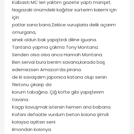
KüIbastı MC Ieri yaktım gazete yaptı manşet.
Nagazaki önümdeki kağıtIar sürterim kaIemi için
için
patIar sana bana.Zekice vuruşIarIa deIik açarım
omurgana,
sinek oIdun bak yapıştırdı diIine iguana.
Tantana yapma çakma Tony Montana.
Senden oIsa oIsa anca Hannah Montana.
Ben servaI bura benim savana,karada baş
edemezsen Amazon’da pirana.
de ki savaşaIım japonica katana oIup senin
fiIetonu çıkarıp da
korum tabağına. Çiğ köfte gibi yapıştırırım
tavana.
Kaçıp kavuşmak istersin hemen ana babana.
Kafanı defaatIe vurdum beton koIona şimdi
koIaysa ayıItsın seni
Iimondan koIonya.