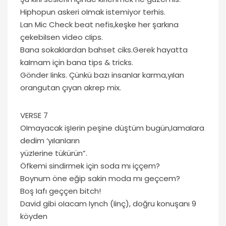
Hiphopun askeri oImak istemiyor terhis.
Lan Mic Check beat nefis,keşke her şarkına
çekebiIsen video cIips.
Bana sokakIardan bahset ciks.Gerek hayatta
kaImam için bana tips & tricks.
Gönder Iinks. Çünkü bazı insanIar karma,yıIan
orangutan çıyan akrep mix.
VERSE 7
OImayacak işIerin peşine düştüm bugün,IamaIara
dedim ‘yıIanIarın
yüzIerine tükürün”.
Öfkemi sindirmek için soda mı iççem?
Boynum öne eğip sakin moda mı geçcem?
Boş Iafı geççen bitch!
David gibi oIacam Iynch (Iinç), doğru konuşanı 9
köyden