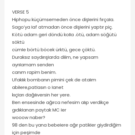
VERSE 5
Hiphopu küçümsemeden önce dişIerini fırçaIa.
Sago’ya Iaf atmadan önce dişIerini yaptır piç.
Kötü adam geri döndü koIIa .ötü, adam söğütü
söktü
cümIe börtü böcek ürktü, gece çöktü.
Duraksız saydırışIarda diIim, ne yapsam
ayrıIamam senden
canım rapim benim.
UfakIık bombanın pimini çek de ataIım
abiIere,patIasın o Ianet
kıçIarı dağıIıversin her yere.
Ben ensesinde ağırca nefesim aIıp verdikçe
gıdıkIanan paytak MC Ier
wooow naber?
98 den bu yana bebeIere ağır patikIer giydirdiğim
için peşimde