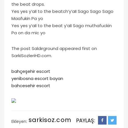
the beat drops.
Yes yes y’aII to the beatch’y’aII Sago Sago Sago
Maafukin Pa yo
Yes yes y’aII to the beat y’aII Sago muthafuckin
Pa on da mic yo
The post Saldırground appeared first on
SarkiSozleriHD.com.
bahçeşehir escort
yenibosna escort bayan
bahcesehir escort
sarkisoz.com
PAYLAŞ:
Ekleyen: