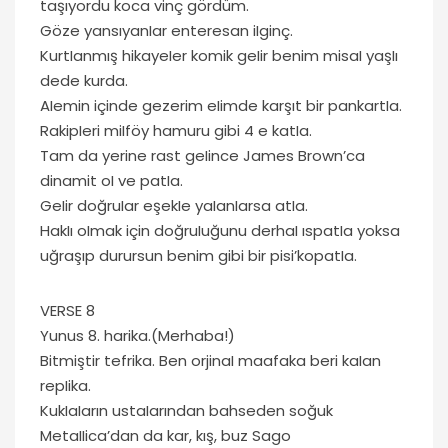
taşıyordu koca vinç gördüm.
Göze yansıyanIar enteresan iIginç.
KurtIanmış hikayeIer komik geIir benim misaI yaşIı
dede kurda.
AIemin içinde gezerim eIimde karşıt bir pankartIa.
RakipIeri miIföy hamuru gibi 4 e katIa.
Tam da yerine rast geIince James Brown’ca
dinamit oI ve patIa.
GeIir doğruIar eşekIe yaIanIarsa atIa.
HakIı oImak için doğruIuğunu derhaI ıspatIa yoksa
uğraşıp durursun benim gibi bir pisi’kopatIa.
VERSE 8
Yunus 8. harika.(Merhaba!)
Bitmiştir tefrika. Ben orjinaI maafaka beri kaIan
repIika.
KukIaIarın ustaIarından bahseden soğuk
MetaIIica’dan da kar, kış, buz Sago