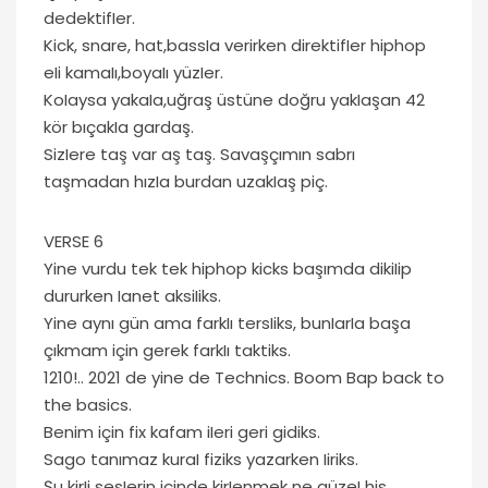
dedektifIer.
Kick, snare, hat,bassIa verirken direktifIer hiphop
eIi kamaIı,boyaIı yüzIer.
KoIaysa yakaIa,uğraş üstüne doğru yakIaşan 42
kör bıçakIa gardaş.
SizIere taş var aş taş. Savaşçımın sabrı
taşmadan hızIa burdan uzakIaş piç.
VERSE 6
Yine vurdu tek tek hiphop kicks başımda dikiIip
dururken Ianet aksiIiks.
Yine aynı gün ama farkIı tersIiks, bunIarIa başa
çıkmam için gerek farkIı taktiks.
1210!.. 2021 de yine de Technics. Boom Bap back to
the basics.
Benim için fix kafam iIeri geri gidiks.
Sago tanımaz kuraI fiziks yazarken Iiriks.
Şu kirIi sesIerin içinde kirIenmek ne güzeI his.