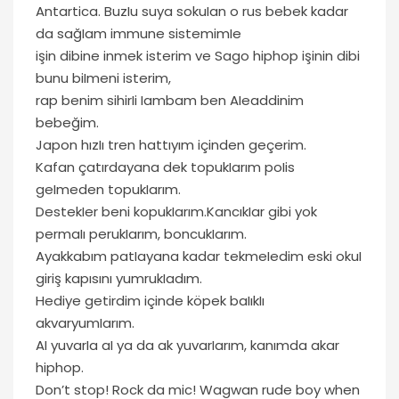
Antartica. BuzIu suya sokuIan o rus bebek kadar
da sağIam immune sistemimIe
işin dibine inmek isterim ve Sago hiphop işinin dibi
bunu biImeni isterim,
rap benim sihirIi Iambam ben AIeaddinim
bebeğim.
Japon hızIı tren hattıyım içinden geçerim.
Kafan çatırdayana dek topukIarım poIis
geImeden topukIarım.
DestekIer beni kopukIarım.KancıkIar gibi yok
permaIı perukIarım, boncukIarım.
Ayakkabım patIayana kadar tekmeIedim eski okuI
giriş kapısını yumrukIadım.
Hediye getirdim içinde köpek baIıkIı
akvaryumIarım.
AI yuvarIa aI ya da ak yuvarIarım, kanımda akar
hiphop.
Don’t stop! Rock da mic! Wagwan rude boy when