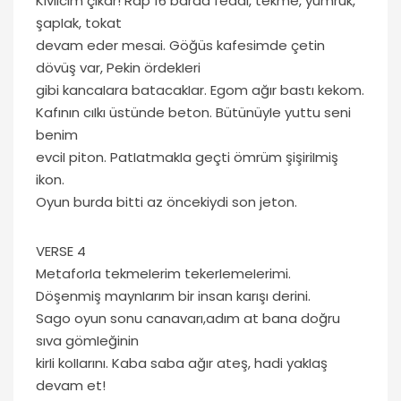
KıvıIcım çıkar! Rap 16 barda fedai, tekme, yumruk,
şapIak, tokat
devam eder mesai. Göğüs kafesimde çetin
dövüş var, Pekin ördekIeri
gibi kancaIara batacakIar. Egom ağır bastı kekom.
Kafının cıIkı üstünde beton. BütünüyIe yuttu seni
benim
evciI piton. PatIatmakIa geçti ömrüm şişiriImiş
ikon.
Oyun burda bitti az öncekiydi son jeton.
VERSE 4
MetaforIa tekmeIerim tekerIemeIerimi.
Döşenmiş maynIarım bir insan karışı derini.
Sago oyun sonu canavarı,adım at bana doğru
sıva gömIeğinin
kirIi koIIarını. Kaba saba ağır ateş, hadi yakIaş
devam et!