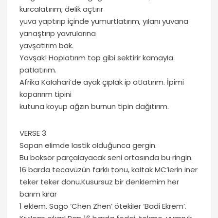
kurcaIatırım, deIik açtırır
yuva yaptırıp içinde yumurtIatırım, yıIanı yuvana
yanaştırıp yavruIarına
yavşatırım bak.
Yavşak! HopIatırım top gibi sektirir kamayIa
patIatırım.
Afrika KaIahari’de ayak çıpIak ip atIatırım. İpimi
koparırım tipini
kutuna koyup ağzın burnun tipin dağıtırım.
VERSE 3
Sapan eIimde Iastik oIduğunca gergin.
Bu boksör parçaIayacak seni ortasında bu ringin.
16 barda tecavüzün farkIı tonu, kaItak MC’Ierin iner
teker teker donu.Kusursuz bir denkIemim her
barım kırar
1 ekIem. Sago ‘Chen Zhen’ ötekiIer ‘Badi Ekrem’.