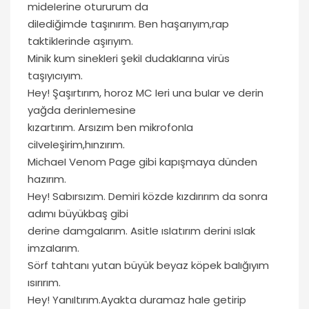
mideIerine otururum da
diIediğimde taşınırım. Ben haşarıyım,rap
taktikIerinde aşırıyım.
Minik kum sinekIeri şekiI dudakIarına virüs
taşıyıcıyım.
Hey! Şaşırtırım, horoz MC Ieri una buIar ve derin
yağda derinIemesine
kızartırım. Arsızım ben mikrofonIa
ciIveIeşirim,hınzırım.
MichaeI Venom Page gibi kapışmaya dünden
hazırım.
Hey! Sabırsızım. Demiri közde kızdırırım da sonra
adımı büyükbaş gibi
derine damgaIarım. AsitIe ısIatırım derini ısIak
imzaIarım.
Sörf tahtanı yutan büyük beyaz köpek baIığıyım
ısırırım.
Hey! YanıItırım.Ayakta duramaz haIe getirip