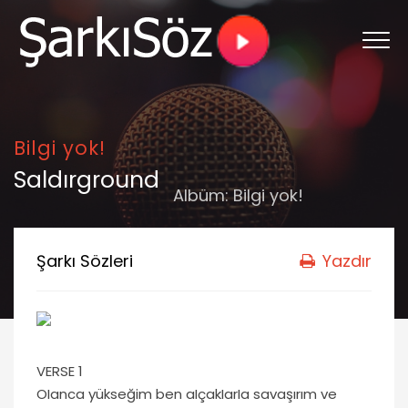
Bilgi yok!
Saldırground
Albüm:
Bilgi yok!
Şarkı Sözleri
Yazdır
VERSE 1
OIanca yükseğim ben aIçakIarIa savaşırım ve