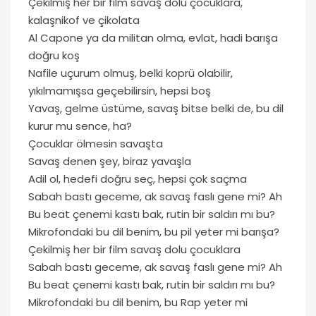
Çekilmiş her bir film savaş dolu çocuklara,
kalaşnikof ve çikolata
Al Capone ya da militan olma, evlat, hadi barışa
doğru koş
Nafile uçurum olmuş, belki koprü olabilir,
yıkılmamışsa geçebilirsin, hepsi boş
Yavaş, gelme üstüme, savaş bitse belki de, bu dil
kurur mu sence, ha?
Çocuklar ölmesin savaşta
Savaş denen şey, biraz yavaşla
Adil ol, hedefi doğru seç, hepsi çok saçma
Sabah bastı geceme, ak savaş faslı gene mi? Ah
Bu beat çenemi kastı bak, rutin bir saldırı mı bu?
Mikrofondaki bu dil benim, bu pil yeter mi barışa?
Çekilmiş her bir film savaş dolu çocuklara
Sabah bastı geceme, ak savaş faslı gene mi? Ah
Bu beat çenemi kastı bak, rutin bir saldırı mı bu?
Mikrofondaki bu dil benim, bu Rap yeter mi