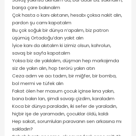
barışa çare bakınalım
Çok hasta o kanı akıtanın, hesabı çoksa nakit alın,
pardon şu camı kapatalım
Bu çok soğuk bir dünya n’apalım, biz patron
üşümüş Ortadoğu’dan yakıt alın
İyice kanı da akıtalım ki izimiz olsun, kahrolun,
savaş bir sayfa kapatalım
Yoksa biz de yakılalım, düşman hep markajımda
siz de yakın alın, hop terörü yakın atın
Ceza adım ve acı tadım, bir miğfer, bir bomba,
bol mermi ve tüfek alın
Fakat ölen her masum çocuk içinse kına yakın,
bana bakın lan, şimdi savaşı çizdim, karaladım
Koca bir dünya paraladın, iki sefer de yaraladın,
hiçbir işe de yaramadın, çocuklar öldü, kaldı
Hep sakat, sorumluları paravanın sen arkasına mı
sakladın?