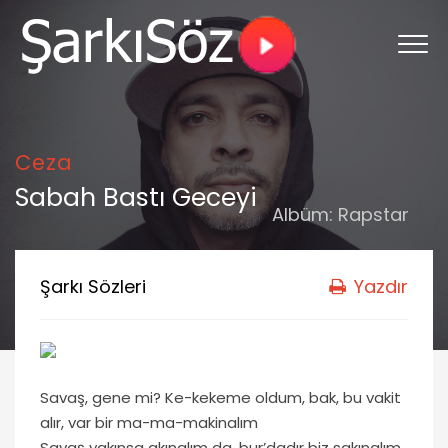
Ceza
Sabah Bastı Geceyi
Albüm:
Rapstar
Şarkı Sözleri
Yazdır
Savaş, gene mi? Ke-kekeme oldum, bak, bu vakit
alır, var bir ma-ma-makinalım
Savaş yakınsa akınalım da, bur’dadır biz sakınalım,