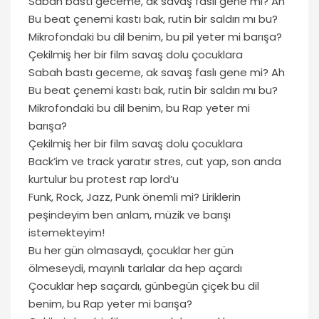
Sabah bastı geceme, ak savaş faslı gene mi? Ah
Bu beat çenemi kastı bak, rutin bir saldırı mı bu?
Mikrofondaki bu dil benim, bu pil yeter mi barışa?
Çekilmiş her bir film savaş dolu çocuklara
Sabah bastı geceme, ak savaş faslı gene mi? Ah
Bu beat çenemi kastı bak, rutin bir saldırı mı bu?
Mikrofondaki bu dil benim, bu Rap yeter mi
barışa?
Çekilmiş her bir film savaş dolu çocuklara
Back’im ve track yaratır stres, cut yap, son anda
kurtulur bu protest rap lord’u
Funk, Rock, Jazz, Punk önemli mi? Liriklerin
peşindeyim ben anlam, müzik ve barışı
istemekteyim!
Bu her gün olmasaydı, çocuklar her gün
ölmeseydi, mayınlı tarlalar da hep açardı
Çocuklar hep saçardı, günbegün çiçek bu dil
benim, bu Rap yeter mi barışa?