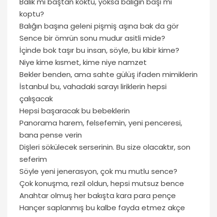
Balık mı baştan koktu, yoksa balığın başı mı
koptu?
Balığın başına geleni pişmiş aşına bak da gör
Sence bir ömrün sonu mudur asitli mide?
İçinde bok taşır bu insan, söyle, bu kibir kime?
Niye kime kısmet, kime niye namzet
Bekler benden, ama sahte gülüş ifaden mimiklerin
İstanbul bu, vahadaki sarayı liriklerin hepsi
çalışacak
Hepsi başaracak bu bebeklerin
Panorama harem, felsefemin, yeni penceresi,
bana pense verin
Dişleri sökülecek serserinin. Bu size olacaktır, son
seferim
Söyle yeni jenerasyon, çok mu mutlu sence?
Çok konuşma, rezil oldun, hepsi mutsuz bence
Anahtar olmuş her bakışta kara para pençe
Hançer saplanmış bu kalbe fayda etmez akçe