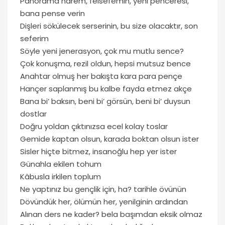
Panorama harem, felsefemin, yeni penceresi,
bana pense verin
Dişleri sökülecek serserinin, bu size olacaktır, son
seferim
Söyle yeni jenerasyon, çok mu mutlu sence?
Çok konuşma, rezil oldun, hepsi mutsuz bence
Anahtar olmuş her bakışta kara para pençe
Hançer saplanmış bu kalbe fayda etmez akçe
Bana bi’ baksın, beni bi’ görsün, beni bi’ duysun
dostlar
Doğru yoldan çıktınızsa ecel kolay toslar
Gemide kaptan olsun, karada boktan olsun ister
Sisler hiçte bitmez, insanoğlu hep yer ister
Günahla ekilen tohum
Kâbusla irkilen toplum
Ne yaptınız bu gençlik için, ha? tarihle övünün
Dövündük her, ölümün her, yenilginin ardından
Alınan ders ne kader? bela başımdan eksik olmaz