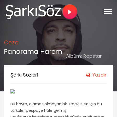
Ceza
Panorama Harem
Albüm:
Rapstar
Şarkı Sözleri
Yazdır
Bu hayra, alamet olmayan bir Track, sizin için bu
türküler pespaye hâle gelmiş
Sayfalarsa isyanlarda, mantıklı cümleler bir araya